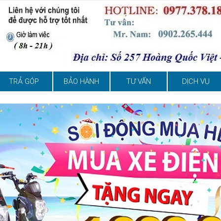
TRẢ GÓP
BẢO HÀNH
TƯ VẤN
DỊCH VỤ