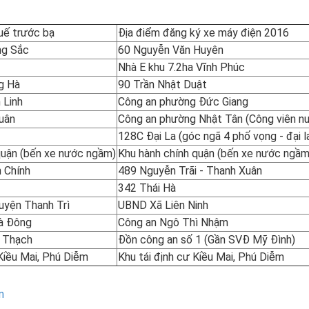
huế trước bạ
Địa điểm đăng ký xe máy điện 2016
ng Sắc
60 Nguyễn Văn Huyên
Nhà E khu 7.2ha Vĩnh Phúc
g Hà
90 Trần Nhật Duật
 Linh
Công an phường Đức Giang
uân
Công an phường Nhật Tân (Công viên n
128C Đại La (góc ngã 4 phố vọng - đại l
quận (bến xe nước ngầm)
Khu hành chính quận (bến xe nước ngầm
n Chính
489 Nguyễn Trãi - Thanh Xuân
342 Thái Hà
uyện Thanh Trì
UBND Xã Liên Ninh
Hà Đông
Công an Ngô Thì Nhậm
 Thạch
Đồn công an số 1 (Gần SVĐ Mỹ Đình)
 Kiều Mai, Phú Diễm
Khu tái định cư Kiều Mai, Phú Diễm
n