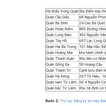
Hộ khẩu trong Quận
Địa điểm nộp t
Quận Cầu Giấy
68 Nguyễn Pho
Quận Ba Đình
24 Cao Bá Quát
Quận Hoàn Kiếm
885 Đường Hồn
Quận Long Biên
453 Nguyễn Văn
Quận Tây Hồ
697 Lạc Long Q
Quận Hai Bà Trưng
101 Mai Hắc Đế
Quận Hoàng Mai
khu hành chính 
Quận Thanh Xuân
Khu liên cơ Nhâ
Quận Đống Đa
59 Hoàng Cầu
Quận Thanh Trì
Cạnh bưu điện h
Quận Hà Đông
267 Tô Hiệu - 
Quận nam Từ Liêm
Số 4 Nguyễn Cơ
Quận bắc Từ Liêm
Khu tái định cư
Bước 2:
Thủ tục đăng ký xe máy điệ