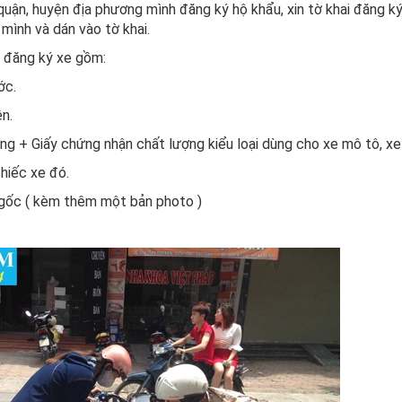
quận, huyện địa phương mình đăng ký hộ khẩu, xin tờ khai đăng k
 mình và dán vào tờ khai.
n đăng ký xe gồm:
ớc.
ện.
ng + Giấy chứng nhận chất lượng kiểu loại dùng cho xe mô tô, xe
chiếc xe đó.
 gốc ( kèm thêm một bản photo )