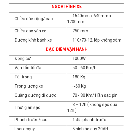
NGOẠI HÌNH XE
1640mm x 640mm x
Chiều dài/ rộng/ cao
1200mm
Chiều cao yên xe
750 mm
Đường kính bánh xe
110/70-12, lốp không xăm
ĐẶC ĐIỂM VẬN HÀNH
Động cơ
1000W
Vận tốc tối đa
50 - 60 Km/h
Tải trọng
180 Kg
Trọng lượng xe
~60 Kg
Quãng đường đi được
70 - 80 Km/1 lần sạc pin
8 – 12h ( không sạc quá
Thời gian sạc
12h )
Phanh trước/sau
1 đĩa phanh trước
Loại acquy
5 bình ác quy 20AH