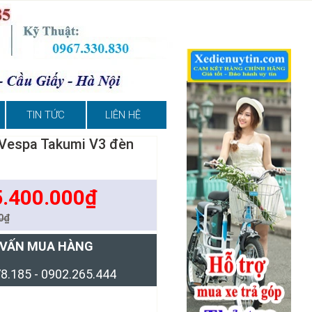
TIN TỨC
LIÊN HỆ
 Vespa Takumi V3 đèn
5.400.000₫
0₫
 VẤN MUA HÀNG
8.185 - 0902.265.444