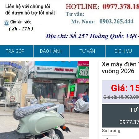
TRẢ GÓP
BẢO HÀNH
TƯ VẤN
DỊCH VỤ
Xe máy điện
vuông 2026
Giá: 1
Giá cũ: 18.000.00
TƯ
0977.37
Số lượng: