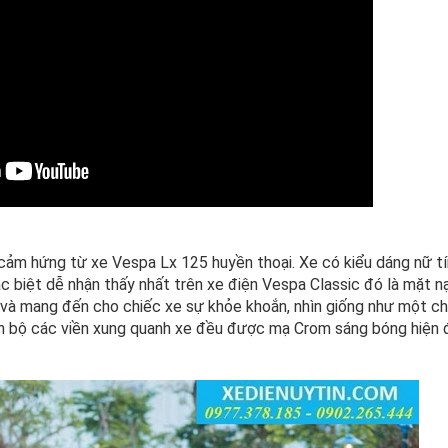
cảm hứng từ xe Vespa Lx 125 huyền thoại. Xe có kiểu dáng nữ tín
c biệt dễ nhận thấy nhất trên xe điện Vespa Classic đó là mặt nạ
 và mang đến cho chiếc xe sự khỏe khoắn, nhìn giống như một ch
àn bộ các viền xung quanh xe đều được mạ Crom sáng bóng hiện đ