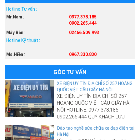
Hotline Tư vấn :
Mr.Nam
:
0977.378.185
0902.265.444
Máy Bàn
:
02466.509.993
Hotline Kỹ thuật :
Ms.Hiền
:
0967.330.830
GÓC TƯ VẤN
XE ĐIỆN UY TÍN ĐỊA CHỈ SỐ 257 HOÀNG
QUỐC VIỆT CẦU GIẤY HÀ NỘI
XE ĐIỆN UY TÍN ĐỊA CHỈ SỐ 257
HOÀNG QUỐC VIỆT CẦU GIẤY HÀ
NỘI HOTLINE: 0977.378.185 -
0902.265.444 QUÝ KHÁCH LƯU...
Đào tạo nghề sửa chữa xe đạp điện tại
Hà Nội