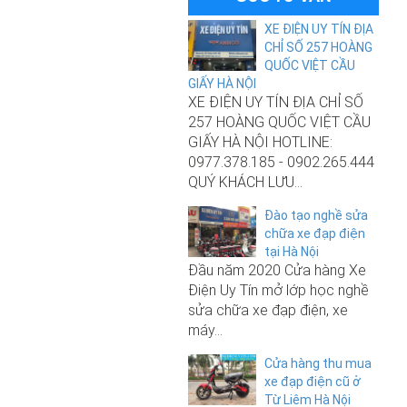
XE ĐIỆN UY TÍN ĐỊA
CHỈ SỐ 257 HOÀNG
QUỐC VIỆT CẦU
GIẤY HÀ NỘI
XE ĐIỆN UY TÍN ĐỊA CHỈ SỐ
257 HOÀNG QUỐC VIỆT CẦU
GIẤY HÀ NỘI HOTLINE:
0977.378.185 - 0902.265.444
QUÝ KHÁCH LƯU...
Đào tạo nghề sửa
chữa xe đạp điện
10.500.000₫
tại Hà Nội
Đầu năm 2020 Cửa hàng Xe
Xe đạp điện Nijia Plus nhập khẩu
Điện Uy Tín mở lớp học nghề
chính hãng 2025
sửa chữa xe đạp điện, xe
máy...
Cửa hàng thu mua
9.000.000₫
xe đạp điện cũ ở
Từ Liêm Hà Nội
Xe đạp điện M133 S3 Pro chính