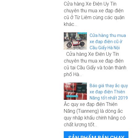
Cửa hàng Xe Điện Uy Tín
hãng Before All 2021
chuyên thu mua xe đạp điện
cũ ở Từ Liêm cùng các quận
10.500.000₫
khác...
Xe đạp điện Nijia Plus nhập khẩu
Cửa hàng thu mua
chính hãng 2025
250.000₫
xe đạp điện cũ ở
Cầu Giấy Hà Nội
Sạc xe đạp điện 48V-12A
Cửa hàng Xe Điện Uy Tín
chuyên thu mua xe đạp điện
9.000.000₫
cũ tại Cầu Giấy và toàn thành
phố Hà...
Xe đạp điện M133 S3 Pro chính
6.500.000₫
hãng Before All 2021
Báo giá thay ắc quy
Xe đạp điện Giant 133 Sport
xe đạp điện Thiên
2026 (không phải đăng ký)
Năng tốt nhất 2019
Ắc quy xe đạp điện Thiên
250.000₫
Năng (Tianneng) là dòng ắc
quy nhập khẩu chính hãng có
Sạc xe đạp điện 48V-12A
6.800.000₫
chất lượng tốt...
Xe đạp điện Giant M133 Pro
SẢN PHẨM BÁN CHẠY