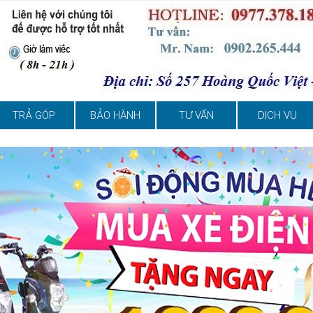
TRẢ GÓP
BẢO HÀNH
TƯ VẤN
DỊCH VỤ