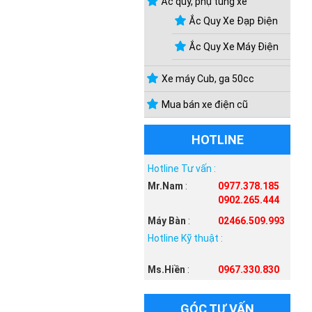
Ắc quy, phụ tùng xe
Ắc Quy Xe Đạp Điện
Ắc Quy Xe Máy Điện
Xe máy Cub, ga 50cc
Mua bán xe điện cũ
HOTLINE
Hotline Tư vấn :
Mr.Nam
:
0977.378.185
0902.265.444
Máy Bàn
:
02466.509.993
Hotline Kỹ thuật :
Ms.Hiền
:
0967.330.830
GÓC TƯ VẤN