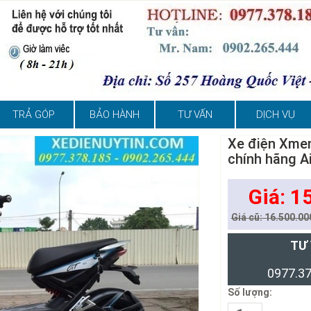
TRẢ GÓP
BẢO HÀNH
TƯ VẤN
DỊCH VỤ
Xe điện Xmen
chính hãng A
Giá: 1
Giá cũ: 16.500.00
TƯ
0977.37
Số lượng: