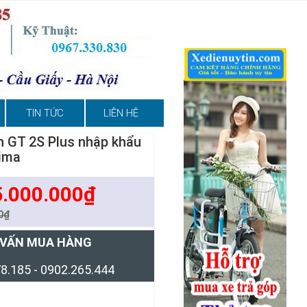
TIN TỨC
LIÊN HỆ
 GT 2S Plus nhập khẩu
ima
5.000.000₫
0₫
 VẤN MUA HÀNG
8.185 - 0902.265.444