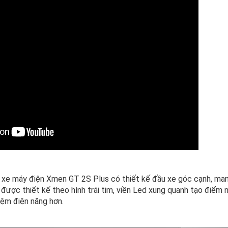
e, xe máy điện Xmen GT 2S Plus có thiết kế đầu xe góc cạnh, ma
 được thiết kế theo hình trái tim, viền Led xung quanh tạo điểm 
kiệm điện năng hơn.