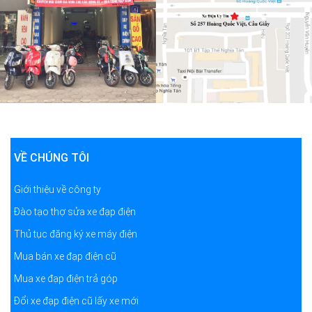
VỀ CHÚNG TÔI
Giới thiệu về công ty
Đào tạo thợ sửa xe đạp điện
Thủ tục đăng ký xe máy điện
Mua bán xe đạp điện cũ
Mua xe đạp điện trả góp
Đổi xe đạp điện cũ lấy xe mới