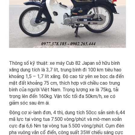
Thông số kỹ thuật: xe máy Cub 82 Japan sở hữu bình
xăng dung tích là 3,7 lít, trung bình đi 100 km tiêu hao
khoảng 1,5 – 1,7 lít xăng. Độ cao từ yên xe bọc da đến
mặt đất khoảng 75 cm, thích hợp với chiều cao trung
bình của người Việt Nam. Trọng lượng xe là 75kg, tải
trọng lên đến 160kg. Vận tốc tối đa 50km/h, xe có
giảm sóc sau êm ái.
Động cơ xi-lanh đơn, 4 thì, dung tích 50cc sản sinh 6,44
mã lực tại vòng tua 7.500 vòng/phút và mô-men xoắn
cực đại 6,6 Nm tại vòng tua 5.500 vòng/phút. Cụm đèn
pha vuông vắn cổ điển, công suất 35W chiếu sáng cực