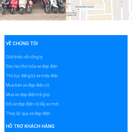
VỀ CHÚNG TÔI
Giới thiệu về công ty
Đào tạo thợ sửa xe đạp điện
Thủ tục đăng ký xe máy điện
Mua bán xe đạp điện cũ
Mua xe đạp điện trả góp
Đổi xe đạp điện cũ lấy xe mới
Thay ắc quy xe đạp điện
HỖ TRỢ KHÁCH HÀNG