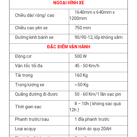
NGOẠI HÌNH XE
1640mm x 640mm x
Chiều dài/ rộng/ cao
1200mm
Chiều cao yên xe
750 mm
Đường kính bánh xe
90/90-12, lốp không xăm
ĐẶC ĐIỂM VẬN HÀNH
Động cơ
500 W
Vận tốc tối đa
45 - 50 Km/h
Tải trọng
160 Kg
Trọng lượng xe
~50 Kg
Quãng đường đi được
50 - 60 Km/1 lần sạc pin
8 – 10h ( không sạc quá
Thời gian sạc
12h )
Phanh trước/sau
1 đĩa phanh trước
Loại acquy
4 bình ác quy 20AH