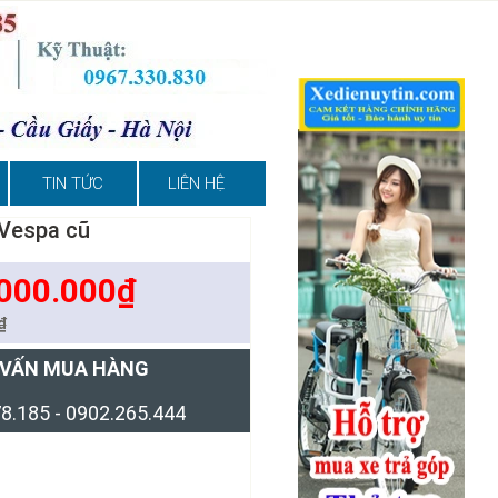
TIN TỨC
LIÊN HỆ
 Vespa cũ
.000.000₫
₫
 VẤN MUA HÀNG
8.185 - 0902.265.444