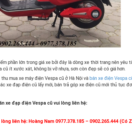
iếm phần lớn trong giá xe bởi đây là dòng xe thời trang nên yêu 
 cũ ít xước xát, không bị vỡ nhựa, sơn còn đẹp sẽ có giá hơn.
 thu mua xe máy điện Vespa cũ ở Hà Nội và
bán xe điện Vespa c
các xe đạp điện cũ lấy mới, bán trả góp xe điện cũ mới thủ tục đơ
n xe đạp điện Vespa cũ vui lòng liên hệ:
 lòng liên hệ: Hoàng Nam 0977.378.185 – 0902.265.444 (Có Z