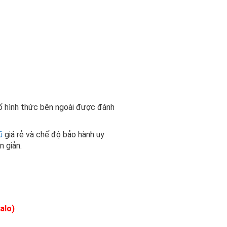
tố hình thức bên ngoài được đánh
ũ
giá rẻ và chế độ bảo hành uy
n giản.
alo)