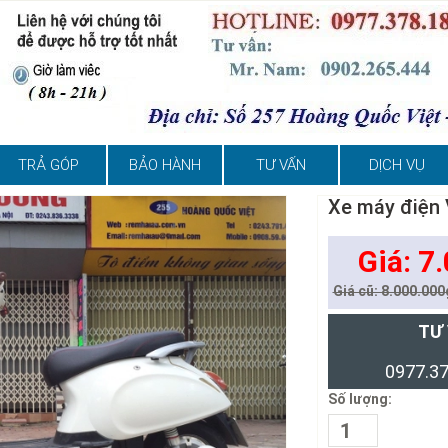
TRẢ GÓP
BẢO HÀNH
TƯ VẤN
DỊCH VỤ
Xe máy điện
Giá: 7
Giá cũ: 8.000.000
TƯ
0977.37
Số lượng: