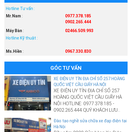
Hotline Tư vấn :
Mr.Nam
:
0977.378.185
0902.265.444
Máy Bàn
:
02466.509.993
Hotline Kỹ thuật :
Ms.Hiền
:
0967.330.830
GÓC TƯ VẤN
XE ĐIỆN UY TÍN ĐỊA CHỈ SỐ 257 HOÀNG
QUỐC VIỆT CẦU GIẤY HÀ NỘI
XE ĐIỆN UY TÍN ĐỊA CHỈ SỐ 257
HOÀNG QUỐC VIỆT CẦU GIẤY HÀ
NỘI HOTLINE: 0977.378.185 -
0902.265.444 QUÝ KHÁCH LƯU...
Đào tạo nghề sửa chữa xe đạp điện tại
Hà Nội