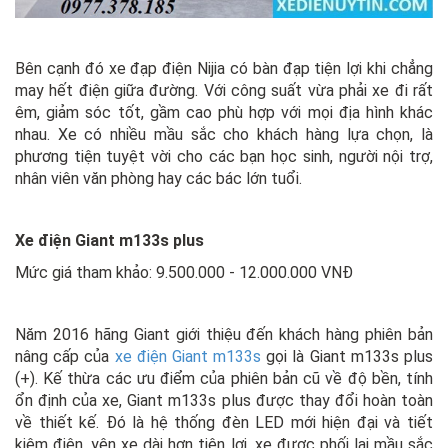
Bên cạnh đó xe đạp điện Nijia có bàn đạp tiện lợi khi chẳng
may hết điện giữa đường. Với công suất vừa phải xe đi rất
êm, giảm sóc tốt, gầm cao phù hợp với mọi địa hình khác
nhau. Xe có nhiều mầu sắc cho khách hàng lựa chọn, là
phương tiện tuyệt vời cho các bạn học sinh, người nội trợ,
nhân viên văn phòng hay các bác lớn tuổi.
Xe điện Giant m133s plus
Mức giá tham khảo: 9.500.000 - 12.000.000 VNĐ
Năm 2016 hãng Giant giới thiệu đến khách hàng phiên bản
nâng cấp của
xe điện Giant m133s
gọi là Giant m133s plus
(+). Kế thừa các ưu điểm của phiên bản cũ về độ bền, tính
ổn định của xe, Giant m133s plus được thay đổi hoàn toàn
về thiết kế. Đó là hệ thống đèn LED mới hiện đại và tiết
kiệm điện, yên xe dài hơn tiện lợi, xe được phối lại mầu sắc