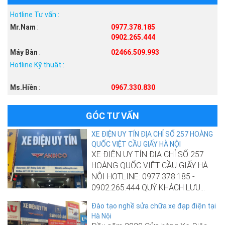
Hotline Tư vấn :
Mr.Nam
:
0977.378.185
0902.265.444
Máy Bàn
:
02466.509.993
Hotline Kỹ thuật :
Ms.Hiền
:
0967.330.830
GÓC TƯ VẤN
XE ĐIỆN UY TÍN ĐỊA CHỈ SỐ 257 HOÀNG
QUỐC VIỆT CẦU GIẤY HÀ NỘI
XE ĐIỆN UY TÍN ĐỊA CHỈ SỐ 257
HOÀNG QUỐC VIỆT CẦU GIẤY HÀ
NỘI HOTLINE: 0977.378.185 -
0902.265.444 QUÝ KHÁCH LƯU...
Đào tạo nghề sửa chữa xe đạp điện tại
Hà Nội