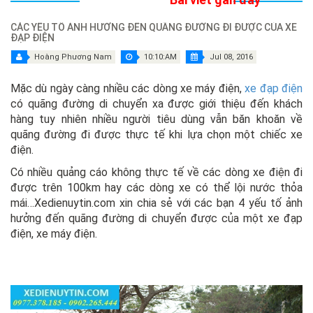
CÁC YẾU TỐ ẢNH HƯỞNG ĐẾN QUÃNG ĐƯỜNG ĐI ĐƯỢC CỦA XE
ĐẠP ĐIỆN
Hoàng Phương Nam
10:10:AM
Jul 08, 2016
Mặc dù ngày càng nhiều các dòng xe máy điện,
xe đạp điện
có quãng đường di chuyển xa được giới thiệu đến khách
hàng tuy nhiên nhiều người tiêu dùng vẫn băn khoăn về
quãng đường đi được thực tế khi lựa chọn một chiếc xe
điện.
Có nhiều quảng cáo không thực tế về các dòng xe điện đi
được trên 100km hay các dòng xe có thể lội nước thỏa
mái…Xedienuytin.com xin chia sẻ với các bạn 4 yếu tố ảnh
hưởng đến quãng đường di chuyển được của một xe đạp
điện, xe máy điện.