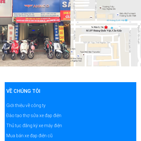
VỀ CHÚNG TÔI
Giới thiệu về công ty
Đào tạo thợ sửa xe đạp điện
Thủ tục đăng ký xe máy điện
Mua bán xe đạp điện cũ