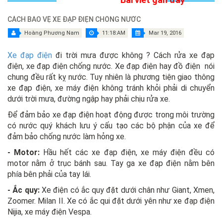
CÁCH BẢO VỆ XE ĐẠP ĐIỆN CHỐNG NƯỚC
Hoàng Phương Nam
11:18:AM
Mar 19, 2016
Xe đạp điện
đi trời mưa được không ? Cách rửa xe đạp
điện, xe đạp điện chống nước. Xe đạp điện hay đồ điện nói
chung đều rất kỵ nước. Tuy nhiên là phương tiện giao thông
xe đạp điện, xe máy điện không tránh khỏi phải di chuyển
dưới trời mưa, đường ngập hay phải chịu rửa xe.
Để đảm bảo xe đạp điện hoạt động được trong môi trường
có nước quý khách lưu ý cấu tạo các bộ phận của xe để
đảm bảo chống nước làm hỏng xe.
- Motor:
Hầu hết các xe đạp điện, xe máy điện đều có
motor nằm ở trục bánh sau. Tay ga xe đạp điện nằm bên
phía bên phải của tay lái.
- Ắc quy:
Xe điện có ắc quy đặt dưới chân như Giant, Xmen,
Zoomer. Milan II. Xe có ắc qui đặt dưới yên như xe đạp điện
Nijia, xe máy điện Vespa.