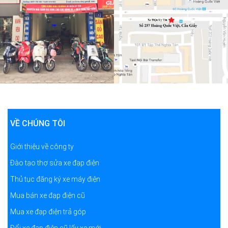
VỀ CHÚNG TÔI
Giới thiệu về công ty
Đào tạo thợ sửa xe đạp điện
Thủ tục đăng ký xe máy điện
Mua bán xe đạp điện cũ
Mua xe đạp điện trả góp
Đổi xe đạp điện cũ lấy xe mới