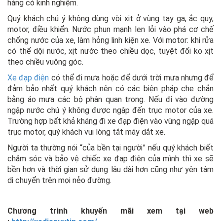
hàng có kinh nghiệm.
Quý khách chú ý không dùng vòi xịt ở vùng tay ga, ắc quy,
motor, điều khiển. Nước phun mạnh len lỏi vào phá cơ chế
chống nước của xe, làm hỏng linh kiện xe. Với motor: khi rửa
có thể dội nước, xịt nước theo chiều dọc, tuyệt đối ko xịt
theo chiều vuông góc.
Xe đạp điện
có thể đi mưa hoặc để dưới trời mưa nhưng để
đảm bảo nhất quý khách nên có các biện pháp che chắn
bằng áo mưa các bộ phận quan trọng. Nếu đi vào đường
ngập nước chú ý không được ngập đến trục motor của xe.
Trường hợp bất khả kháng đi xe đạp điện vào vùng ngập quá
trục motor, quý khách vui lòng tắt máy dắt xe.
Người ta thường nói “của bền tại người” nếu quý khách biết
chăm sóc và bảo vệ chiếc xe đạp điện của mình thì xe sẽ
bền hơn và thời gian sử dụng lâu dài hơn cũng như yên tâm
di chuyển trên mọi nẻo đường.
Chương trình khuyến mãi xem tại web