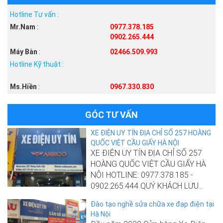
Hotline Tư vấn :
Mr.Nam
:
0977.378.185
0902.265.444
Máy Bàn
:
02466.509.993
Hotline Kỹ thuật :
Ms.Hiền
:
0967.330.830
GÓC TƯ VẤN
XE ĐIỆN UY TÍN ĐỊA CHỈ SỐ 257 HOÀNG
QUỐC VIỆT CẦU GIẤY HÀ NỘI
XE ĐIỆN UY TÍN ĐỊA CHỈ SỐ 257
HOÀNG QUỐC VIỆT CẦU GIẤY HÀ
NỘI HOTLINE: 0977.378.185 -
0902.265.444 QUÝ KHÁCH LƯU...
Đào tạo nghề sửa chữa xe đạp điện tại
Hà Nội