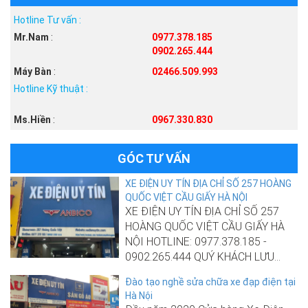
Hotline Tư vấn :
Mr.Nam
:
0977.378.185
0902.265.444
Máy Bàn
:
02466.509.993
Hotline Kỹ thuật :
Ms.Hiền
:
0967.330.830
GÓC TƯ VẤN
XE ĐIỆN UY TÍN ĐỊA CHỈ SỐ 257 HOÀNG
QUỐC VIỆT CẦU GIẤY HÀ NỘI
XE ĐIỆN UY TÍN ĐỊA CHỈ SỐ 257
HOÀNG QUỐC VIỆT CẦU GIẤY HÀ
NỘI HOTLINE: 0977.378.185 -
0902.265.444 QUÝ KHÁCH LƯU...
Đào tạo nghề sửa chữa xe đạp điện tại
Hà Nội