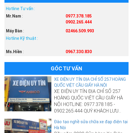
Hotline Tư vấn :
Mr.Nam
:
0977.378.185
0902.265.444
Máy Bàn
:
02466.509.993
Hotline Kỹ thuật :
Ms.Hiền
:
0967.330.830
GÓC TƯ VẤN
XE ĐIỆN UY TÍN ĐỊA CHỈ SỐ 257 HOÀNG
QUỐC VIỆT CẦU GIẤY HÀ NỘI
XE ĐIỆN UY TÍN ĐỊA CHỈ SỐ 257
HOÀNG QUỐC VIỆT CẦU GIẤY HÀ
NỘI HOTLINE: 0977.378.185 -
0902.265.444 QUÝ KHÁCH LƯU...
Đào tạo nghề sửa chữa xe đạp điện tại
Hà Nội