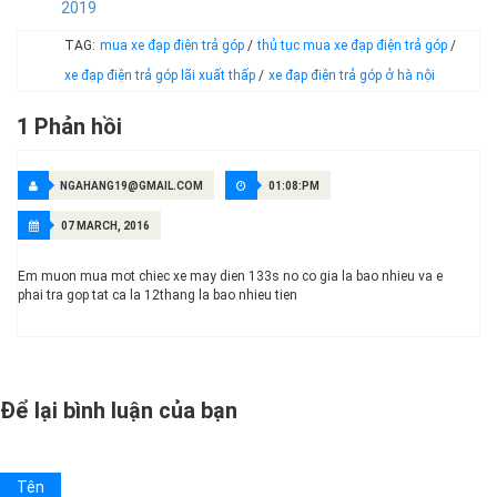
2019
TAG:
mua xe đạp điện trả góp
/
thủ tục mua xe đạp điện trả góp
/
xe đạp điện trả góp lãi xuất thấp
/
xe đạp điện trả góp ở hà nội
1 Phản hồi
NGAHANG19@GMAIL.COM
01:08:PM
07 MARCH, 2016
Em muon mua mot chiec xe may dien 133s no co gia la bao nhieu va e
phai tra gop tat ca la 12thang la bao nhieu tien
Để lại bình luận của bạn
Tên