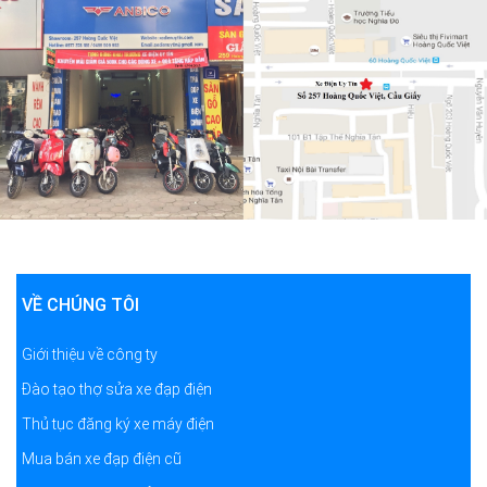
VỀ CHÚNG TÔI
Giới thiệu về công ty
Đào tạo thợ sửa xe đạp điện
Thủ tục đăng ký xe máy điện
Mua bán xe đạp điện cũ