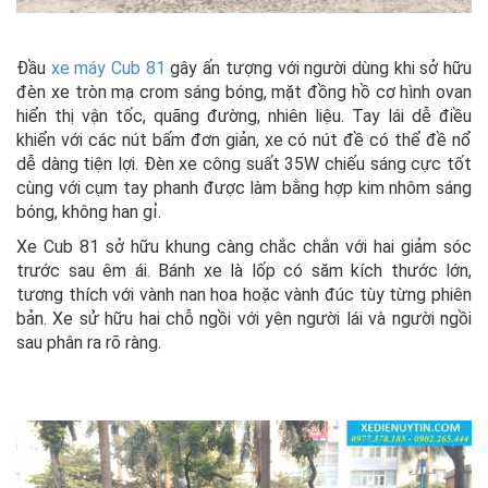
Đầu
xe máy Cub 81
gây ấn tượng với người dùng khi sở hữu
đèn xe tròn mạ crom sáng bóng, mặt đồng hồ cơ hình ovan
hiển thị vận tốc, quãng đường, nhiên liệu. Tay lái dễ điều
khiển với các nút bấm đơn giản, xe có nút đề có thể đề nổ
dễ dàng tiện lợi. Đèn xe công suất 35W chiếu sáng cực tốt
cùng với cụm tay phanh được làm bằng hợp kim nhôm sáng
bóng, không han gỉ.
Xe Cub 81 sở hữu khung càng chắc chắn với hai giảm sóc
trước sau êm ái. Bánh xe là lốp có săm kích thước lớn,
tương thích với vành nan hoa hoặc vành đúc tùy từng phiên
bản. Xe sử hữu hai chỗ ngồi với yên người lái và người ngồi
sau phân ra rõ ràng.