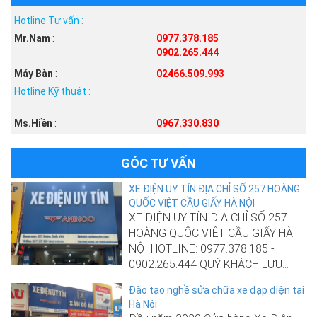
Hotline Tư vấn :
Mr.Nam
:
0977.378.185
0902.265.444
Máy Bàn
:
02466.509.993
Hotline Kỹ thuật :
Ms.Hiền
:
0967.330.830
GÓC TƯ VẤN
XE ĐIỆN UY TÍN ĐỊA CHỈ SỐ 257 HOÀNG
QUỐC VIỆT CẦU GIẤY HÀ NỘI
XE ĐIỆN UY TÍN ĐỊA CHỈ SỐ 257
HOÀNG QUỐC VIỆT CẦU GIẤY HÀ
NỘI HOTLINE: 0977.378.185 -
0902.265.444 QUÝ KHÁCH LƯU...
Đào tạo nghề sửa chữa xe đạp điện tại
Hà Nội