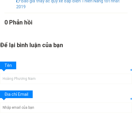
Báo giá thay ắc quy xe đạp điện Thiên Năng tốt nhất
2019
0 Phản hồi
Để lại bình luận của bạn
Tên
*
Địa chỉ Email
*