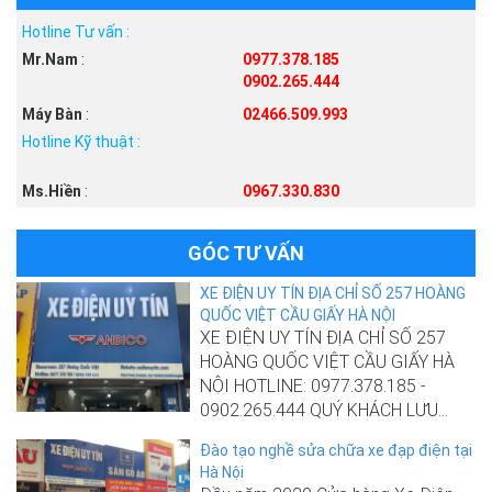
Hotline Tư vấn :
Mr.Nam
:
0977.378.185
0902.265.444
Máy Bàn
:
02466.509.993
Hotline Kỹ thuật :
Ms.Hiền
:
0967.330.830
GÓC TƯ VẤN
XE ĐIỆN UY TÍN ĐỊA CHỈ SỐ 257 HOÀNG
QUỐC VIỆT CẦU GIẤY HÀ NỘI
XE ĐIỆN UY TÍN ĐỊA CHỈ SỐ 257
HOÀNG QUỐC VIỆT CẦU GIẤY HÀ
NỘI HOTLINE: 0977.378.185 -
0902.265.444 QUÝ KHÁCH LƯU...
Đào tạo nghề sửa chữa xe đạp điện tại
Hà Nội