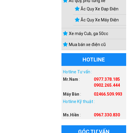
Ắc quy, phụ tùng xe
Ắc Quy Xe Đạp Điện
Ắc Quy Xe Máy Điện
Xe máy Cub, ga 50cc
Mua bán xe điện cũ
HOTLINE
Hotline Tư vấn :
Mr.Nam
:
0977.378.185
0902.265.444
Máy Bàn
:
02466.509.993
Hotline Kỹ thuật :
Ms.Hiền
:
0967.330.830
GÓC TƯ VẤN