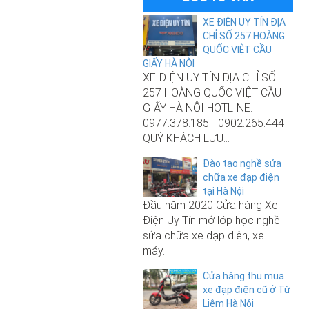
XE ĐIỆN UY TÍN ĐỊA
CHỈ SỐ 257 HOÀNG
QUỐC VIỆT CẦU
GIẤY HÀ NỘI
XE ĐIỆN UY TÍN ĐỊA CHỈ SỐ
10.500.000₫
257 HOÀNG QUỐC VIỆT CẦU
GIẤY HÀ NỘI HOTLINE:
Xe đạp điện Nijia Plus nhập khẩu
chính hãng 2025
0977.378.185 - 0902.265.444
QUÝ KHÁCH LƯU...
Đào tạo nghề sửa
chữa xe đạp điện
9.000.000₫
tại Hà Nội
Đầu năm 2020 Cửa hàng Xe
Xe đạp điện M133 S3 Pro chính
Điện Uy Tín mở lớp học nghề
hãng Before All 2021
sửa chữa xe đạp điện, xe
máy...
10.500.000₫
Cửa hàng thu mua
Xe đạp điện Nijia Plus nhập khẩu
xe đạp điện cũ ở Từ
250.000₫
chính hãng 2025
Liêm Hà Nội