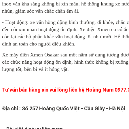
inox vẫn khá sáng không bị xỉn mầu, hệ thống khung xe nướ
nhún, giảm sóc vẫn chắc chắn êm ái.
- Hoạt động: xe vẫn hòng động bình thường, đi khỏe, chắc c
đèn còi xin nhan hoạt động ổn định. Xe điện Xmen cũ có ắ
còn lại các bộ phận khác vẫn hoạt động tốt như mới. Hệ th
định an toàn cho người điều khiển.
Xe máy điện Xmen Osakar sau một năm sử dụng tương đươn
các chức năng hoạt động ổn định, hình thức không bị xuống 
lượng tốt, bền bỉ và ít hỏng vặt.
Tư vấn bán hàng xin vui lòng liên hệ Hoàng Nam 0977
Địa chỉ : Số 257 Hoàng Quốc Việt - Cầu Giấy - Hà Nội