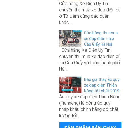
Cửa hàng Xe Điện Uy Tín
Sạc xe đạp điện 48V-12A
chuyên thu mua xe đạp điện cũ
ở Từ Liêm cùng các quận
9.000.000₫
khác...
6.500.000₫
Xe đạp điện M133 S3 Pro chính
Cửa hàng thu mua
hãng Before All 2021
xe đạp điện cũ ở
Xe đạp điện Giant 133 Sport 2026
Cầu Giấy Hà Nội
(không phải đăng ký)
Cửa hàng Xe Điện Uy Tín
chuyên thu mua xe đạp điện cũ
250.000₫
tại Cầu Giấy và toàn thành phố
Hà...
6.800.000₫
Sạc xe đạp điện 48V-12A
Báo giá thay ắc quy
Xe đạp điện Giant M133 Pro 2026
xe đạp điện Thiên
(không phải đăng ký)
Năng tốt nhất 2019
Ắc quy xe đạp điện Thiên Năng
(Tianneng) là dòng ắc quy
6.500.000₫
nhập khẩu chính hãng có chất
11.000.000₫
Xe đạp điện Giant 133 Sport 2026
lượng tốt...
(không phải đăng ký)
Xe đạp điện Nijia Cap A2 nhập
SẢN PHẨM BÁN CHẠY