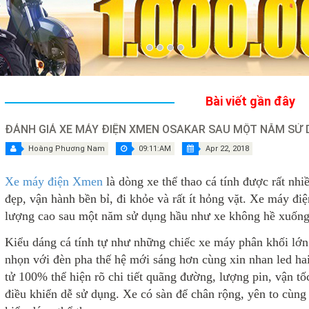
Bài viết gần đây
ĐÁNH GIÁ XE MÁY ĐIỆN XMEN OSAKAR SAU MỘT NĂM SỬ
Hoàng Phương Nam
09:11:AM
Apr 22, 2018
Xe máy điện Xmen
là dòng xe thể thao cá tính được rất nhi
đẹp, vận hành bền bỉ, đi khỏe và rất ít hỏng vặt. Xe máy đ
lượng cao sau một năm sử dụng hầu như xe không hề xuống 
Kiểu dáng cá tính tự như những chiếc xe máy phân khối lớ
nhọn với đèn pha thế hệ mới sáng hơn cùng xin nhan led hai
tử 100% thể hiện rõ chi tiết quãng đường, lượng pin, vận t
điều khiển dễ sử dụng. Xe có sàn để chân rộng, yên to cùng