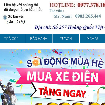
TRẢ GÓP
BẢO HÀNH
TƯ VẤN
DỊCH VỤ