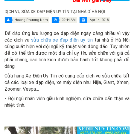
DỊCH VỤ SỬA XE ĐẠP ĐIỆN UY TÍN TẠI NHÀ Ở HÀ NỘI
Hoàng Phương Nam
09:44:AM
Apr 14, 2018
Để đáp ứng lưu lượng xe đạp điện ngày càng nhiều vì vậy
các dịch vụ
sửa chữa xe đạp điện uy tín
tại nhà ở Hà Nội
cũng xuất hiện với đội ngũ kỹ thuật viên đông đảo. Tuy nhiên
để có thể tìm được một địa chỉ uy tín, sửa chữa với giá cả
phải chăng, các linh kiện được bảo hành tốt không phải dễ
dàng.
Cửa hàng Xe Điện Uy Tín có cung cấp dịch vụ sửa chữa tất
cả các loại xe đạp điện, xe máy điện như Nijia, Giant, Xmen,
Zoomer, Vespa…
- Đội ngũ nhân viên giầu kinh nghiệm, sửa chữa cẩn thận và
nhiệt tình.