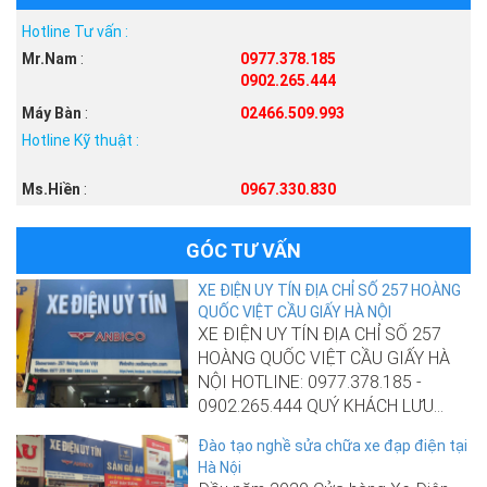
Hotline Tư vấn :
Mr.Nam
:
0977.378.185
0902.265.444
Máy Bàn
:
02466.509.993
Hotline Kỹ thuật :
Ms.Hiền
:
0967.330.830
GÓC TƯ VẤN
XE ĐIỆN UY TÍN ĐỊA CHỈ SỐ 257 HOÀNG
QUỐC VIỆT CẦU GIẤY HÀ NỘI
XE ĐIỆN UY TÍN ĐỊA CHỈ SỐ 257
HOÀNG QUỐC VIỆT CẦU GIẤY HÀ
NỘI HOTLINE: 0977.378.185 -
0902.265.444 QUÝ KHÁCH LƯU...
Đào tạo nghề sửa chữa xe đạp điện tại
Hà Nội