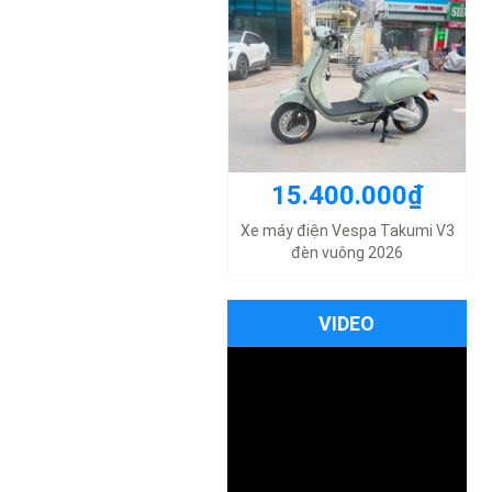
15.400.000₫
14.500.000₫
Xe máy điện Vespa Takumi V3
đèn vuông 2026
Xe máy điện Xmen Osakar Sport
chính hãng mới 2020
VIDEO
14.500.000₫