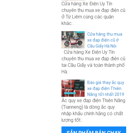
Cửa hàng Xe Điện Uy Tín
chuyên thu mua xe đạp điện cũ
250.000₫
ở Từ Liêm cùng các quận
6.500.000₫
Sạc xe đạp điện 48V-12A
khác...
Xe đạp điện Giant 133 Sport 2026
Cửa hàng thu mua
(không phải đăng ký)
xe đạp điện cũ ở
Cầu Giấy Hà Nội
Cửa hàng Xe Điện Uy Tín
chuyên thu mua xe đạp điện cũ
tại Cầu Giấy và toàn thành phố
Hà...
Báo giá thay ắc quy
xe đạp điện Thiên
Năng tốt nhất 2019
6.500.000₫
Ắc quy xe đạp điện Thiên Năng
6.800.000₫
(Tianneng) là dòng ắc quy
Xe đạp điện Giant 133 Sport 2026
nhập khẩu chính hãng có chất
(không phải đăng ký)
Xe đạp điện Giant M133 Pro 2026
lượng tốt...
(không phải đăng ký)
SẢN PHẨM BÁN CHẠY