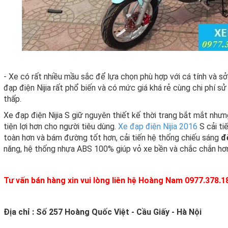
- Xe có rất nhiều mầu sắc để lựa chọn phù hợp với cá tính và sở
đạp điện Nijia rất phổ biến và có mức giá khá rẻ cùng chi phí 
thấp.
Xe đạp điện Nijia S giữ nguyên thiết kế thời trang bắt mắt nhưn
tiện lợi hơn cho người tiêu dùng.
Xe đạp điện Nijia 2016
S cải ti
toàn hơn và bám đường tốt hơn, cải tiến hệ thống chiếu sáng
đ
năng, hệ thống nhựa ABS 100% giúp vỏ xe bền và chắc chắn hơ
Tư vấn bán hàng xin vui lòng liên hệ Hoàng Nam 0977.378.1
Địa chỉ : Số 257 Hoàng Quốc Việt - Cầu Giấy - Hà Nội