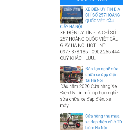
hãng Before All 2021
XE ĐIỆN UY TÍN ĐỊA
CHỈ SỐ 257 HOÀNG
QUỐC VIỆT CẦU
GIẤY HÀ NỘI
XE ĐIỆN UY TÍN ĐỊA CHỈ SỐ
257 HOÀNG QUỐC VIỆT CẦU
GIẤY HÀ NỘI HOTLINE:
0977.378.185 - 0902.265.444
QUÝ KHÁCH LƯU...
9.000.000₫
Đào tạo nghề sửa
Xe đạp điện M133 S3 Pro chính
250.000₫
chữa xe đạp điện
hãng Before All 2021
tại Hà Nội
Sạc xe đạp điện 48V-12A
Đầu năm 2020 Cửa hàng Xe
Điện Uy Tín mở lớp học nghề
sửa chữa xe đạp điện, xe
máy...
Cửa hàng thu mua
xe đạp điện cũ ở Từ
Liêm Hà Nội