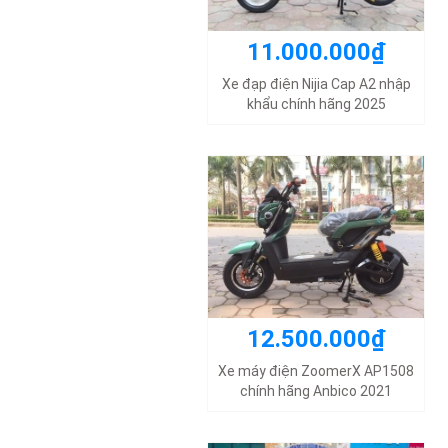
11.000.000₫
12.500.000₫
Xe đạp điện Nijia Cap A2 nhập
khẩu chính hãng 2025
Xe máy điện ZoomerX AP1508
chính hãng Anbico 2021
12.500.000₫
15.400.000₫
Xe máy điện ZoomerX AP1508
chính hãng Anbico 2021
Xe máy điện Vespa Takumi V3
đèn vuông 2026