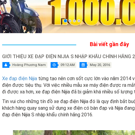
Bài viết gần đây
GIỚI THIỆU XE ĐẠP ĐIỆN NIJIA S NHẬP KHẨU CHÍNH HÃNG 
Hoàng Phương Nam
09:12:AM
May 20, 2016
Xe đạp điện Nijia
từng tạo nên cơn sốt cực lớn vào năm 2014 v
điện được tiệu thụ. Với việc nhiều mẫu xe máy điện được ra m
đi được xa hơn, xe đạp điện Nijia đã bị giảm khá nhiều số lượng t
Tin vui cho những tín đồ xe đạp điện Nijia đó là quy định bắt b
khách hàng quay sang sử dụng xe điện có bàn đạp và Nijia đang s
đạp điện Nijia S nhập khẩu chính hãng 2016.