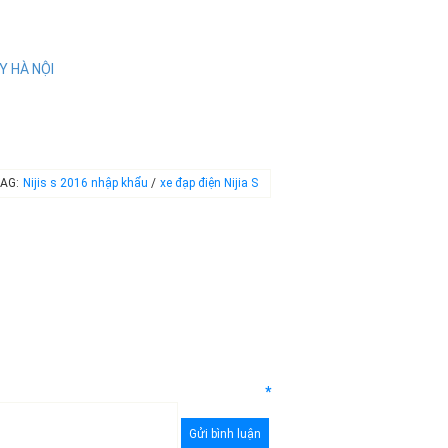
Y HÀ NỘI
AG:
Nijis s 2016 nhập khẩu
/
xe đạp điện Nijia S
*