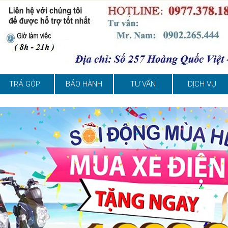
TRẢ GÓP
BẢO HÀNH
TƯ VẤN
DỊCH VỤ