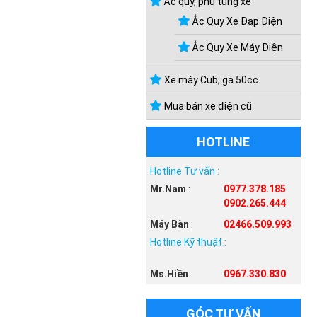
Ắc quy, phụ tùng xe
Ắc Quy Xe Đạp Điện
Ắc Quy Xe Máy Điện
10.500.000₫
Xe máy Cub, ga 50cc
Xe đạp điện Nijia Plus nhập khẩu
Mua bán xe điện cũ
chính hãng 2025
HOTLINE
Hotline Tư vấn :
Mr.Nam
:
0977.378.185
0902.265.444
Máy Bàn
:
02466.509.993
Hotline Kỹ thuật :
10.500.000₫
Ms.Hiền
:
0967.330.830
9.000.000₫
Xe đạp điện Nijia Plus nhập khẩu
chính hãng 2025
Xe đạp điện M133 S3 Pro chính
GÓC TƯ VẤN