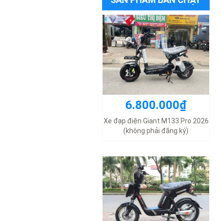
6.800.000₫
11.000.000₫
Xe đạp điện Giant M133 Pro 2026
(không phải đăng ký)
Xe đạp điện Nijia Cap A2 nhập
khẩu chính hãng 2025