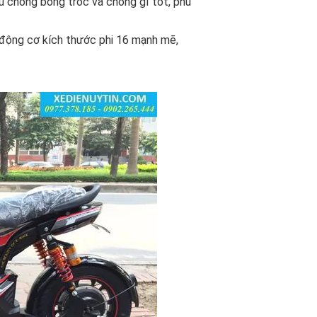
 chống bong tróc và chống gỉ tốt, phù
 động cơ kích thước phi 16 mạnh mẽ,