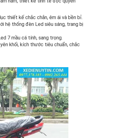
cầm nắm, thiết kế tinh tế độc quyền
ục thiết kế chắc chắn, êm ái và bền bỉ.
i hệ thống đèn Led siêu sáng, trang bị
d 7 mầu cá tính, sang trọng.
ên khối, kích thước tiêu chuẩn, chắc