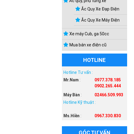
Ắc quy, phụ tùng xe
Ắc Quy Xe Đạp Điện
Ắc Quy Xe Máy Điện
Xe máy Cub, ga 50cc
Mua bán xe điện cũ
HOTLINE
Hotline Tư vấn :
Mr.Nam
:
0977.378.185
0902.265.444
Máy Bàn
:
02466.509.993
Hotline Kỹ thuật :
Ms.Hiền
:
0967.330.830
GÓC TƯ VẤN