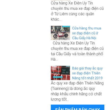
hãng Before All 2021
Cửa hàng Xe Điện Uy Tín
chuyên thu mua xe đạp điện cũ
ở Từ Liêm cùng các quận
10.500.000₫
khác...
Xe đạp điện Nijia Plus nhập khẩu
250.000₫
chính hãng 2025
Cửa hàng thu mua
xe đạp điện cũ ở
Sạc xe đạp điện 48V-12A
Cầu Giấy Hà Nội
Cửa hàng Xe Điện Uy Tín
chuyên thu mua xe đạp điện cũ
9.000.000₫
tại Cầu Giấy và toàn thành phố
6.500.000₫
Xe đạp điện M133 S3 Pro chính
Hà...
hãng Before All 2021
Xe đạp điện Giant 133 Sport 2026
Báo giá thay ắc quy
(không phải đăng ký)
xe đạp điện Thiên
Năng tốt nhất 2019
Ắc quy xe đạp điện Thiên Năng
250.000₫
(Tianneng) là dòng ắc quy
6.800.000₫
nhập khẩu chính hãng có chất
Sạc xe đạp điện 48V-12A
lượng tốt...
Xe đạp điện Giant M133 Pro 2026
(không phải đăng ký)
SẢN PHẨM BÁN CHẠY