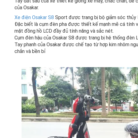
Tay dắt sau của xe thiết kế giống xe máy, chắc chắn, dễ 
của Osakar.
Xe điện Osakar S8
Sport được trang bị bộ giảm sóc thủy l
Đặc biết là cụm đèn pha được thiết kế mạnh mẽ cá tính vớ
mặt đồng hồ LCD đầy đủ tính năng và sắc nét.
Cụm đèn hậu của Osakar S8 được trang bị hệ thống đèn Le
Tay phanh của Osakar được chế tạo từ hợp kim nhôm nguy
chắn và bền bỉ