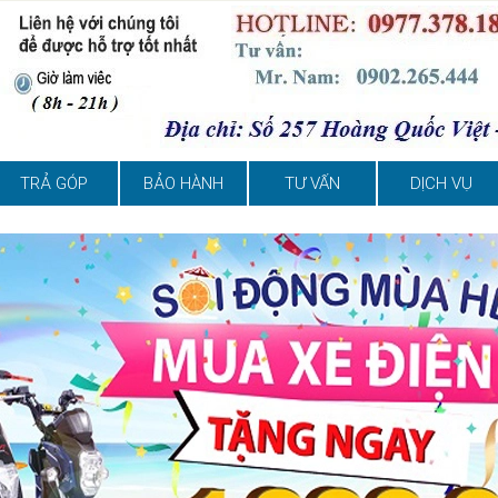
TRẢ GÓP
BẢO HÀNH
TƯ VẤN
DỊCH VỤ