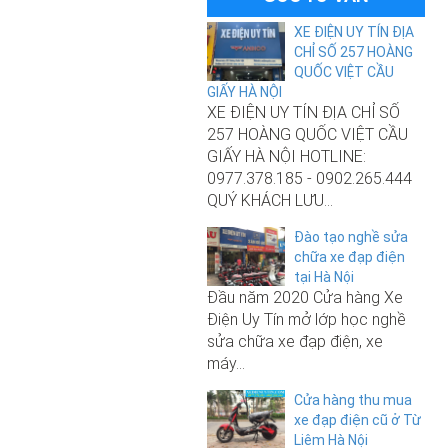
XE ĐIỆN UY TÍN ĐỊA
CHỈ SỐ 257 HOÀNG
QUỐC VIỆT CẦU
GIẤY HÀ NỘI
XE ĐIỆN UY TÍN ĐỊA CHỈ SỐ
257 HOÀNG QUỐC VIỆT CẦU
GIẤY HÀ NỘI HOTLINE:
0977.378.185 - 0902.265.444
QUÝ KHÁCH LƯU...
Đào tạo nghề sửa
10.500.000₫
chữa xe đạp điện
tại Hà Nội
Xe đạp điện Nijia Plus nhập khẩu
Đầu năm 2020 Cửa hàng Xe
chính hãng 2025
Điện Uy Tín mở lớp học nghề
sửa chữa xe đạp điện, xe
máy...
9.000.000₫
Cửa hàng thu mua
xe đạp điện cũ ở Từ
Xe đạp điện M133 S3 Pro chính
Liêm Hà Nội