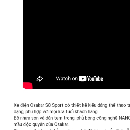
Xe điện Osakar S8 Sport có thiết kế kiểu dáng thể thao t
dạng, phù hợp với mọi lứa tuổi khách hàng.
Bộ nhựa sơn và dán tem trong, phủ bóng công nghệ NANO
mầu độc quyền của Osakar.