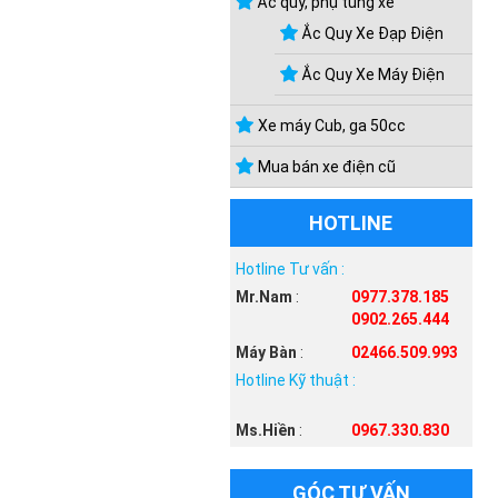
Ắc quy, phụ tùng xe
Ắc Quy Xe Đạp Điện
Ắc Quy Xe Máy Điện
Xe máy Cub, ga 50cc
Mua bán xe điện cũ
HOTLINE
Hotline Tư vấn :
Mr.Nam
:
0977.378.185
0902.265.444
Máy Bàn
:
02466.509.993
Hotline Kỹ thuật :
Ms.Hiền
:
0967.330.830
GÓC TƯ VẤN