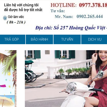
TRẢ GÓP
BẢO HÀNH
TƯ VẤN
DỊCH VỤ