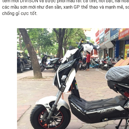
tem mới DIVISON và được phối mầu rất cá tính, nổi bật, hài hò
các mầu sơn mới như đen sần, xanh GP thể thao và mạnh mẽ, sơ
chống gỉ cực tốt.