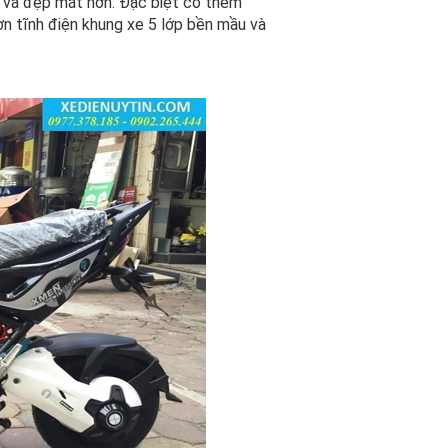
a và đẹp mắt hơn. Đặc biệt có thêm
n tĩnh điện khung xe 5 lớp bền mầu và