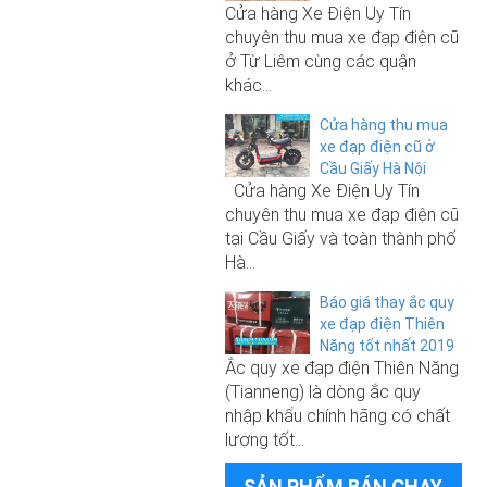
hãng Before All 2021
Cửa hàng Xe Điện Uy Tín
chuyên thu mua xe đạp điện cũ
ở Từ Liêm cùng các quận
10.500.000₫
khác...
Xe đạp điện Nijia Plus nhập khẩu
250.000₫
chính hãng 2025
Cửa hàng thu mua
xe đạp điện cũ ở
Sạc xe đạp điện 48V-12A
Cầu Giấy Hà Nội
Cửa hàng Xe Điện Uy Tín
chuyên thu mua xe đạp điện cũ
9.000.000₫
tại Cầu Giấy và toàn thành phố
6.500.000₫
Xe đạp điện M133 S3 Pro chính
Hà...
hãng Before All 2021
Xe đạp điện Giant 133 Sport 2026
Báo giá thay ắc quy
(không phải đăng ký)
xe đạp điện Thiên
Năng tốt nhất 2019
Ắc quy xe đạp điện Thiên Năng
250.000₫
(Tianneng) là dòng ắc quy
6.800.000₫
nhập khẩu chính hãng có chất
Sạc xe đạp điện 48V-12A
lượng tốt...
Xe đạp điện Giant M133 Pro 2026
(không phải đăng ký)
SẢN PHẨM BÁN CHẠY