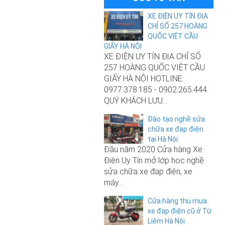
XE ĐIỆN UY TÍN ĐỊA
CHỈ SỐ 257 HOÀNG
QUỐC VIỆT CẦU
GIẤY HÀ NỘI
XE ĐIỆN UY TÍN ĐỊA CHỈ SỐ
257 HOÀNG QUỐC VIỆT CẦU
GIẤY HÀ NỘI HOTLINE:
0977.378.185 - 0902.265.444
QUÝ KHÁCH LƯU...
Đào tạo nghề sửa
10.500.000₫
chữa xe đạp điện
tại Hà Nội
Xe đạp điện Nijia Plus nhập khẩu
Đầu năm 2020 Cửa hàng Xe
chính hãng 2025
Điện Uy Tín mở lớp học nghề
sửa chữa xe đạp điện, xe
máy...
9.000.000₫
Cửa hàng thu mua
xe đạp điện cũ ở Từ
Xe đạp điện M133 S3 Pro chính
Liêm Hà Nội