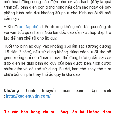
mới hoạt động cung cấp điện cho xe vận hành (đây là quá
trình xả), bình điện còn đang nóng nếu cắm sạc ngay dễ gây
phồng bình, nên đợi khoảng 30 phút cho bình nguội rồi mới
cắm sạc.
– Khi đi
xe đạp điện
trên đường không nên tải quá nặng, đi
với vận tốc quá nhanh. Nếu lên dốc cao cần kết hợp đạp trợ
lực để hạn chế tải cho ắc quy.
Tuổi thọ bình ắc quy vào khoảng 350 lần sạc (tương đương
1.5 đến 2 năm), nếu sử dụng không đúng cách, tuổi thọ sẽ
giảm xuống chỉ còn 1 năm. Tuân thủ đúng hướng dẫn sạc xe
đạp điện sẽ giúp bình ắc quy của bạn được bền, tích được
nhiều điện và có thể sử dụng lâu dài, hạn chế thay thế sửa
chữa bởi chi phí thay thế ắc quy là khá cao.
Chương trình khuyến mãi xem tại web
:
http://xedienuytin.com/
Tư vấn bán hàng
xin vui lòng liên hệ Hoàng Nam