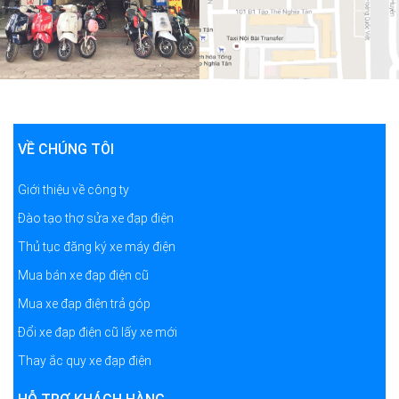
VỀ CHÚNG TÔI
Giới thiệu về công ty
Đào tạo thợ sửa xe đạp điện
Thủ tục đăng ký xe máy điện
Mua bán xe đạp điện cũ
Mua xe đạp điện trả góp
Đổi xe đạp điện cũ lấy xe mới
Thay ắc quy xe đạp điện