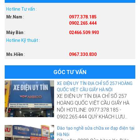
Hotline Tư vấn :
Mr.Nam
:
0977.378.185
0902.265.444
Máy Bàn
:
02466.509.993
Hotline Kỹ thuật :
Ms.Hiền
:
0967.330.830
GÓC TƯ VẤN
XE ĐIỆN UY TÍN ĐỊA CHỈ SỐ 257 HOÀNG
QUỐC VIỆT CẦU GIẤY HÀ NỘI
XE ĐIỆN UY TÍN ĐỊA CHỈ SỐ 257
HOÀNG QUỐC VIỆT CẦU GIẤY HÀ
NỘI HOTLINE: 0977.378.185 -
0902.265.444 QUÝ KHÁCH LƯU...
Đào tạo nghề sửa chữa xe đạp điện tại
Hà Nội