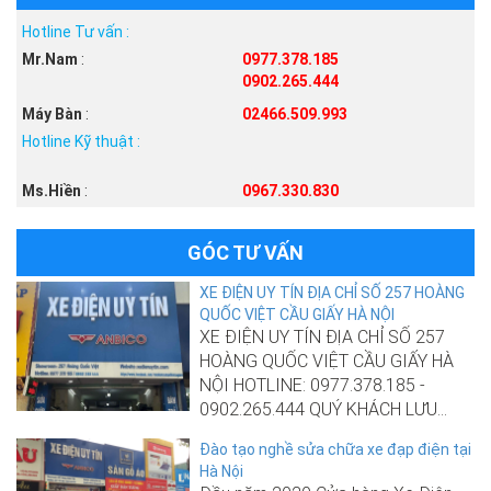
Hotline Tư vấn :
Mr.Nam
:
0977.378.185
0902.265.444
Máy Bàn
:
02466.509.993
Hotline Kỹ thuật :
Ms.Hiền
:
0967.330.830
GÓC TƯ VẤN
XE ĐIỆN UY TÍN ĐỊA CHỈ SỐ 257 HOÀNG
QUỐC VIỆT CẦU GIẤY HÀ NỘI
XE ĐIỆN UY TÍN ĐỊA CHỈ SỐ 257
HOÀNG QUỐC VIỆT CẦU GIẤY HÀ
NỘI HOTLINE: 0977.378.185 -
0902.265.444 QUÝ KHÁCH LƯU...
Đào tạo nghề sửa chữa xe đạp điện tại
Hà Nội