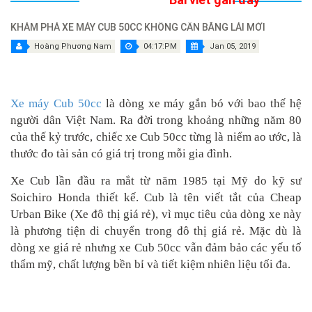
KHÁM PHÁ XE MÁY CUB 50CC KHÔNG CẦN BẰNG LÁI MỚI
Hoàng Phương Nam
04:17:PM
Jan 05, 2019
Xe máy Cub 50cc
là dòng xe máy gắn bó với bao thế hệ
người dân Việt Nam. Ra đời trong khoảng những năm 80
của thế kỷ trước, chiếc xe Cub 50cc từng là niểm ao ước, là
thước đo tài sản có giá trị trong mỗi gia đình.
Xe Cub lần đầu ra mắt từ năm 1985 tại Mỹ do kỹ sư
Soichiro Honda thiết kế. Cub là tên viết tắt của Cheap
Urban Bike (Xe đô thị giá rẻ), vì mục tiêu của dòng xe này
là phương tiện di chuyển trong đô thị giá rẻ. Mặc dù là
dòng xe giá rẻ nhưng xe Cub 50cc vẫn đảm bảo các yếu tố
thẩm mỹ, chất lượng bền bỉ và tiết kiệm nhiên liệu tối đa.