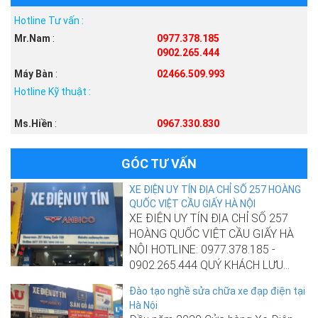
Hotline Tư vấn :
Mr.Nam
:
0977.378.185
0902.265.444
Máy Bàn
:
02466.509.993
Hotline Kỹ thuật :
Ms.Hiền
:
0967.330.830
GÓC TƯ VẤN
XE ĐIỆN UY TÍN ĐỊA CHỈ SỐ 257 HOÀNG
QUỐC VIỆT CẦU GIẤY HÀ NỘI
XE ĐIỆN UY TÍN ĐỊA CHỈ SỐ 257
HOÀNG QUỐC VIỆT CẦU GIẤY HÀ
NỘI HOTLINE: 0977.378.185 -
0902.265.444 QUÝ KHÁCH LƯU...
Đào tạo nghề sửa chữa xe đạp điện tại
Hà Nội