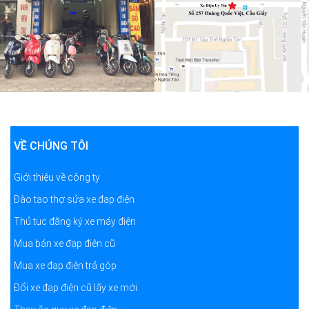
VỀ CHÚNG TÔI
Giới thiệu về công ty
Đào tạo thợ sửa xe đạp điện
Thủ tục đăng ký xe máy điện
Mua bán xe đạp điện cũ
Mua xe đạp điện trả góp
Đổi xe đạp điện cũ lấy xe mới