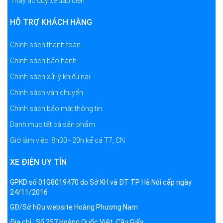
Thay ắc quy xe đạp điện
HỖ TRỢ KHÁCH HÀNG
Chính sách thanh toán
Chính sách bảo hành
Chính sách xử lý khiếu nại
Chính sách vận chuyển
Chính sách bảo mật thông tin
Danh mục tất cả sản phẩm
Giờ làm việc: 8h30 - 20h kể cả T7, CN
XE ĐIỆN UY TÍN
GPKD số 01G8019470 do Sở KH và ĐT TP Hà Nội cấp ngày
24/11/2016
GĐ/Sở hữu website Hoàng Phương Nam
Địa chỉ : Số 257 Hoàng Quốc Việt, Cầu Giấy