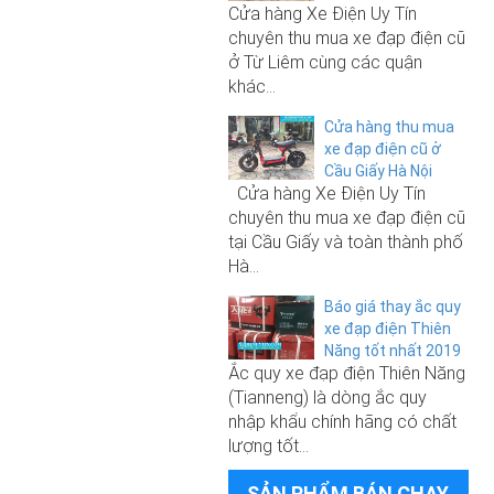
hãng Before All 2021
Cửa hàng Xe Điện Uy Tín
chuyên thu mua xe đạp điện cũ
ở Từ Liêm cùng các quận
10.500.000₫
khác...
Xe đạp điện Nijia Plus nhập khẩu
250.000₫
chính hãng 2025
Cửa hàng thu mua
xe đạp điện cũ ở
Sạc xe đạp điện 48V-12A
Cầu Giấy Hà Nội
Cửa hàng Xe Điện Uy Tín
chuyên thu mua xe đạp điện cũ
9.000.000₫
tại Cầu Giấy và toàn thành phố
6.500.000₫
Xe đạp điện M133 S3 Pro chính
Hà...
hãng Before All 2021
Xe đạp điện Giant 133 Sport 2026
Báo giá thay ắc quy
(không phải đăng ký)
xe đạp điện Thiên
Năng tốt nhất 2019
Ắc quy xe đạp điện Thiên Năng
250.000₫
(Tianneng) là dòng ắc quy
6.800.000₫
nhập khẩu chính hãng có chất
Sạc xe đạp điện 48V-12A
lượng tốt...
Xe đạp điện Giant M133 Pro 2026
(không phải đăng ký)
SẢN PHẨM BÁN CHẠY