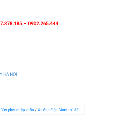
77.378.185 – 0902.265.444
Y HÀ NỘI
133s plus nhập khẩu
/
Xe đạp điện Giant m133s