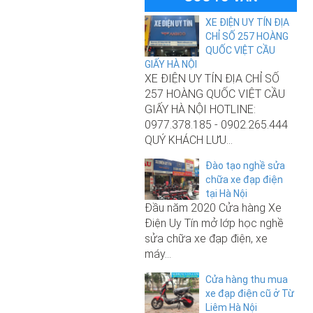
XE ĐIỆN UY TÍN ĐỊA
CHỈ SỐ 257 HOÀNG
QUỐC VIỆT CẦU
GIẤY HÀ NỘI
XE ĐIỆN UY TÍN ĐỊA CHỈ SỐ
257 HOÀNG QUỐC VIỆT CẦU
GIẤY HÀ NỘI HOTLINE:
0977.378.185 - 0902.265.444
QUÝ KHÁCH LƯU...
Đào tạo nghề sửa
10.500.000₫
chữa xe đạp điện
tại Hà Nội
Xe đạp điện Nijia Plus nhập khẩu
Đầu năm 2020 Cửa hàng Xe
chính hãng 2025
Điện Uy Tín mở lớp học nghề
sửa chữa xe đạp điện, xe
máy...
9.000.000₫
Cửa hàng thu mua
xe đạp điện cũ ở Từ
Xe đạp điện M133 S3 Pro chính
Liêm Hà Nội