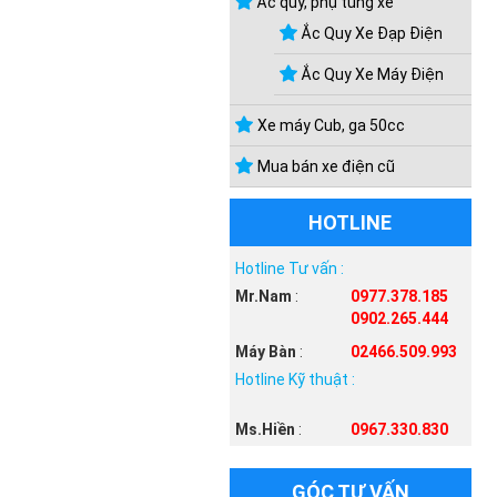
Ắc quy, phụ tùng xe
Ắc Quy Xe Đạp Điện
Ắc Quy Xe Máy Điện
Xe máy Cub, ga 50cc
Mua bán xe điện cũ
HOTLINE
Hotline Tư vấn :
Mr.Nam
:
0977.378.185
0902.265.444
Máy Bàn
:
02466.509.993
Hotline Kỹ thuật :
Ms.Hiền
:
0967.330.830
GÓC TƯ VẤN