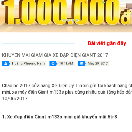
Bài viết gần đây
KHUYẾN MÃI GIẢM GIÁ XE ĐẠP ĐIỆN GIANT 2017
Hoàng Phương Nam
10:41:AM
May 29, 2017
Chào hè 2017 cửa hàng Xe Điện Uy Tín xin gửi tới khách hàng c
mini, xe máy điện Giant m133s plus cùng nhiều quà tặng hấp dẫn
10/06/2017.
1. Xe đạp điện Giant m133s mini giá khuyến mãi 6tr8