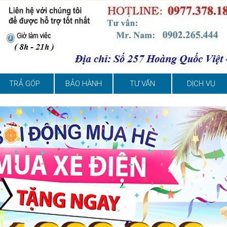
TRẢ GÓP
BẢO HÀNH
TƯ VẤN
DỊCH VỤ