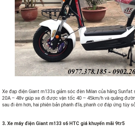
Xe đạp điện Giant m133s giảm sóc đèn Milan của hãng Sunfat 
20A – 48v giúp xe đi được vận tốc 40 – 45km/h và quãng đườn
sau đi êm hơn, hai phiên bản phanh đĩa, phanh cơ đáp ứng tùy sở
3. Xe máy điện Giant m133 s6 HTC giá khuyến mãi 9tr5