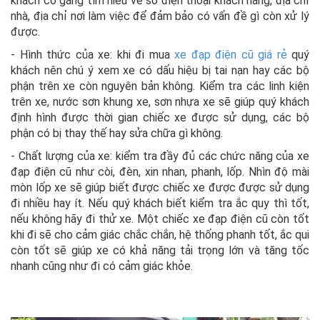
khách cố gắng tìm hiểu về số điện thoại khách hàng, địa chỉ
nhà, địa chỉ nơi làm việc để đảm bảo có vấn đề gì còn xử lý
được.
- Hình thức của xe: khi đi mua
xe đạp điện cũ giá rẻ
quý
khách nên chú ý xem xe có dấu hiệu bị tai nạn hay các bộ
phận trên xe còn nguyên bản không. Kiểm tra các linh kiện
trên xe, nước sơn khung xe, sơn nhựa xe sẽ giúp quý khách
định hình được thời gian chiếc xe được sử dụng, các bộ
phận có bị thay thế hay sửa chữa gì không.
- Chất lượng của xe: kiểm tra đầy đủ các chức năng của xe
đạp điện cũ như còi, đèn, xin nhan, phanh, lốp. Nhìn độ mài
mòn lốp xe sẽ giúp biết được chiếc xe được được sử dụng
đi nhiều hay ít. Nếu quý khách biết kiểm tra ắc quy thì tốt,
nếu không hãy đi thử xe. Một chiếc xe đạp điện cũ còn tốt
khi đi sẽ cho cảm giác chắc chắn, hệ thống phanh tốt, ắc qui
còn tốt sẽ giúp xe có khả năng tải trọng lớn và tăng tốc
nhanh cũng như đi có cảm giác khỏe.