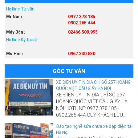
Hotline Tư vấn :
Mr.Nam
:
0977.378.185
0902.265.444
Máy Bàn
:
02466.509.993
Hotline Kỹ thuật :
Ms.Hiền
:
0967.330.830
GÓC TƯ VẤN
XE ĐIỆN UY TÍN ĐỊA CHỈ SỐ 257 HOÀNG
QUỐC VIỆT CẦU GIẤY HÀ NỘI
XE ĐIỆN UY TÍN ĐỊA CHỈ SỐ 257
HOÀNG QUỐC VIỆT CẦU GIẤY HÀ
NỘI HOTLINE: 0977.378.185 -
0902.265.444 QUÝ KHÁCH LƯU...
Đào tạo nghề sửa chữa xe đạp điện tại
Hà Nội