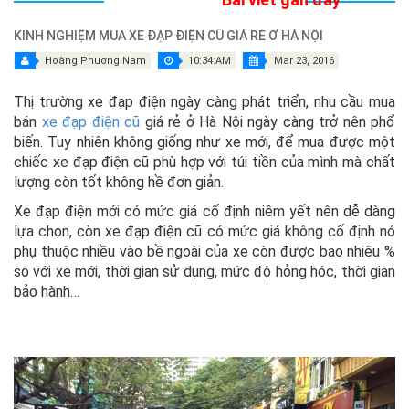
KINH NGHIỆM MUA XE ĐẠP ĐIỆN CŨ GIÁ RẺ Ở HÀ NỘI
Hoàng Phương Nam
10:34:AM
Mar 23, 2016
Thị trường xe đạp điện ngày càng phát triển, nhu cầu mua
bán
xe đạp điện cũ
giá rẻ ở Hà Nội ngày càng trở nên phổ
biến. Tuy nhiên không giống như xe mới, để mua được một
chiếc xe đạp điện cũ phù hợp với túi tiền của mình mà chất
lượng còn tốt không hề đơn giản.
Xe đạp điện mới có mức giá cố định niêm yết nên dễ dàng
lựa chọn, còn xe đạp điện cũ có mức giá không cố định nó
phụ thuộc nhiều vào bề ngoài của xe còn được bao nhiêu %
so với xe mới, thời gian sử dụng, mức độ hỏng hóc, thời gian
bảo hành…