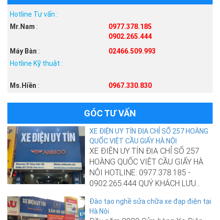
Hotline Tư vấn :
Mr.Nam
:
0977.378.185
0902.265.444
Máy Bàn
:
02466.509.993
Hotline Kỹ thuật :
Ms.Hiền
:
0967.330.830
GÓC TƯ VẤN
XE ĐIỆN UY TÍN ĐỊA CHỈ SỐ 257 HOÀNG
QUỐC VIỆT CẦU GIẤY HÀ NỘI
XE ĐIỆN UY TÍN ĐỊA CHỈ SỐ 257
HOÀNG QUỐC VIỆT CẦU GIẤY HÀ
NỘI HOTLINE: 0977.378.185 -
0902.265.444 QUÝ KHÁCH LƯU...
Đào tạo nghề sửa chữa xe đạp điện tại
Hà Nội