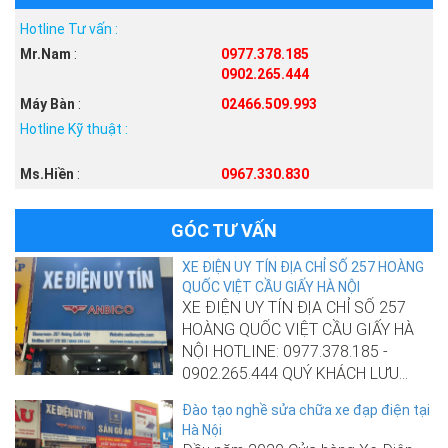
Hotline Tư vấn :
Mr.Nam
:
0977.378.185
0902.265.444
Máy Bàn
:
02466.509.993
Hotline Kỹ thuật :
Ms.Hiền
:
0967.330.830
GÓC TƯ VẤN
XE ĐIỆN UY TÍN ĐỊA CHỈ SỐ 257 HOÀNG
QUỐC VIỆT CẦU GIẤY HÀ NỘI
XE ĐIỆN UY TÍN ĐỊA CHỈ SỐ 257
HOÀNG QUỐC VIỆT CẦU GIẤY HÀ
NỘI HOTLINE: 0977.378.185 -
0902.265.444 QUÝ KHÁCH LƯU...
Đào tạo nghề sửa chữa xe đạp điện tại
Hà Nội