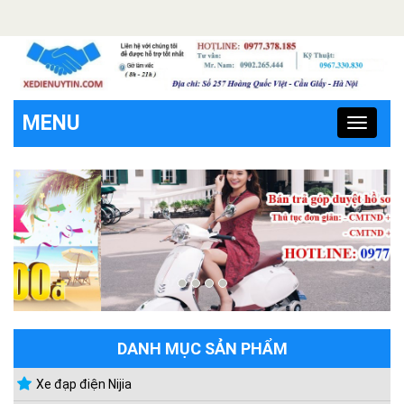
Lý do xe điện được nhiều người ưa chuộng
MENU
Toggle
navigat
DANH MỤC SẢN PHẨM
Xe đạp điện Nijia