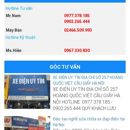
Hotline Tư vấn :
Mr.Nam
:
0977.378.185
0902.265.444
Máy Bàn
:
02466.509.993
Hotline Kỹ thuật :
Ms.Hiền
:
0967.330.830
GÓC TƯ VẤN
XE ĐIỆN UY TÍN ĐỊA CHỈ SỐ 257 HOÀNG
QUỐC VIỆT CẦU GIẤY HÀ NỘI
XE ĐIỆN UY TÍN ĐỊA CHỈ SỐ 257
HOÀNG QUỐC VIỆT CẦU GIẤY HÀ
NỘI HOTLINE: 0977.378.185 -
0902.265.444 QUÝ KHÁCH LƯU...
Đào tạo nghề sửa chữa xe đạp điện tại
Hà Nội