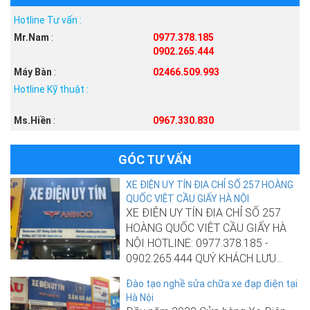
Hotline Tư vấn :
Mr.Nam
:
0977.378.185
0902.265.444
Máy Bàn
:
02466.509.993
Hotline Kỹ thuật :
Ms.Hiền
:
0967.330.830
GÓC TƯ VẤN
XE ĐIỆN UY TÍN ĐỊA CHỈ SỐ 257 HOÀNG
QUỐC VIỆT CẦU GIẤY HÀ NỘI
XE ĐIỆN UY TÍN ĐỊA CHỈ SỐ 257
HOÀNG QUỐC VIỆT CẦU GIẤY HÀ
NỘI HOTLINE: 0977.378.185 -
0902.265.444 QUÝ KHÁCH LƯU...
Đào tạo nghề sửa chữa xe đạp điện tại
Hà Nội