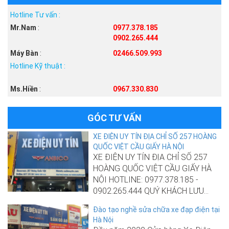
Hotline Tư vấn :
Mr.Nam
:
0977.378.185
0902.265.444
Máy Bàn
:
02466.509.993
Hotline Kỹ thuật :
Ms.Hiền
:
0967.330.830
GÓC TƯ VẤN
XE ĐIỆN UY TÍN ĐỊA CHỈ SỐ 257 HOÀNG
QUỐC VIỆT CẦU GIẤY HÀ NỘI
XE ĐIỆN UY TÍN ĐỊA CHỈ SỐ 257
HOÀNG QUỐC VIỆT CẦU GIẤY HÀ
NỘI HOTLINE: 0977.378.185 -
0902.265.444 QUÝ KHÁCH LƯU...
Đào tạo nghề sửa chữa xe đạp điện tại
Hà Nội