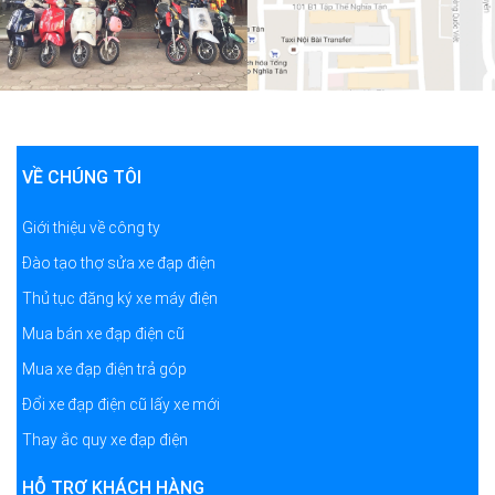
VỀ CHÚNG TÔI
Giới thiệu về công ty
Đào tạo thợ sửa xe đạp điện
Thủ tục đăng ký xe máy điện
Mua bán xe đạp điện cũ
Mua xe đạp điện trả góp
Đổi xe đạp điện cũ lấy xe mới
Thay ắc quy xe đạp điện
HỖ TRỢ KHÁCH HÀNG