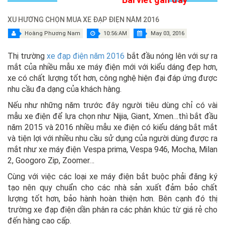
XU HƯỚNG CHỌN MUA XE ĐẠP ĐIỆN NĂM 2016
Hoàng Phương Nam
10:56:AM
May 03, 2016
Thị trường
xe đạp điện năm 2016
bắt đầu nóng lên với sự ra
mắt của nhiều mẫu xe máy điện mới với kiểu dáng đẹp hơn,
xe có chất lượng tốt hơn, công nghệ hiện đại đáp ứng được
nhu cầu đa dạng của khách hàng.
Nếu như những năm trước đây người tiêu dùng chỉ có vài
mẫu xe điện để lựa chọn như Nijia, Giant, Xmen…thì bắt đầu
năm 2015 và 2016 nhiều mẫu xe điện có kiểu dáng bắt mắt
và tiện lợi với nhiều nhu cầu sử dụng của người dùng được ra
mắt như xe máy điện Vespa prima, Vespa 946, Mocha, Milan
2, Googoro Zip, Zoomer…
Cùng với việc các loại xe máy điện bắt buộc phải đăng ký
tạo nên quy chuẩn cho các nhà sản xuất đảm bảo chất
lượng tốt hơn, bảo hành hoàn thiện hơn. Bên cạnh đó thị
trường xe đạp điện dần phân ra các phân khúc từ giá rẻ cho
đến hàng cao cấp.