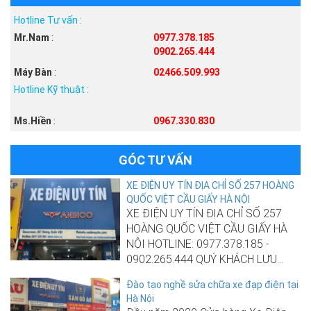
Hotline Tư vấn :
Mr.Nam
:
0977.378.185
0902.265.444
Máy Bàn
:
02466.509.993
Hotline Kỹ thuật :
Ms.Hiền
:
0967.330.830
GÓC TƯ VẤN
XE ĐIỆN UY TÍN ĐỊA CHỈ SỐ 257 HOÀNG
QUỐC VIỆT CẦU GIẤY HÀ NỘI
XE ĐIỆN UY TÍN ĐỊA CHỈ SỐ 257
HOÀNG QUỐC VIỆT CẦU GIẤY HÀ
NỘI HOTLINE: 0977.378.185 -
0902.265.444 QUÝ KHÁCH LƯU...
Đào tạo nghề sửa chữa xe đạp điện tại
Hà Nội