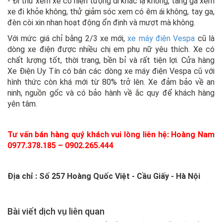
- Đi thử xem xe có hiện tượng di khác lạ không, tăng ga xem
xe đi khỏe không, thử giảm sóc xem có êm ái không, tay ga,
đèn còi xin nhan hoạt động ổn định và mượt mà không.
Với mức giá chỉ bằng 2/3 xe mới,
xe máy điện Vespa
cũ là
dòng xe điện được nhiều chị em phụ nữ yêu thích. Xe có
chất lượng tốt, thời trang, bền bỉ và rất tiện lợi. Cửa hàng
Xe Điện Uy Tín có bán các dòng xe máy điện Vespa cũ với
hình thức còn khá mới từ 80% trở lên. Xe đảm bảo về an
ninh, nguồn gốc và có bảo hành về ắc quy để khách hàng
yên tâm.
Tư vấn bán hàng quý khách vui lòng liên hệ: Hoàng Nam
0977.378.185 – 0902.265.444
Địa chỉ : Số 257 Hoàng Quốc Việt - Cầu Giấy - Hà Nội
Bài viết dịch vụ liên quan