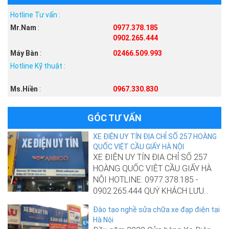
Hotline Tư vấn :
Mr.Nam
:
0977.378.185
0902.265.444
Máy Bàn
:
02466.509.993
Hotline Kỹ thuật :
Ms.Hiền
:
0967.330.830
GÓC TƯ VẤN
XE ĐIỆN UY TÍN ĐỊA CHỈ SỐ 257 HOÀNG
QUỐC VIỆT CẦU GIẤY HÀ NỘI
XE ĐIỆN UY TÍN ĐỊA CHỈ SỐ 257
HOÀNG QUỐC VIỆT CẦU GIẤY HÀ
NỘI HOTLINE: 0977.378.185 -
0902.265.444 QUÝ KHÁCH LƯU...
Đào tạo nghề sửa chữa xe đạp điện tại
Hà Nội