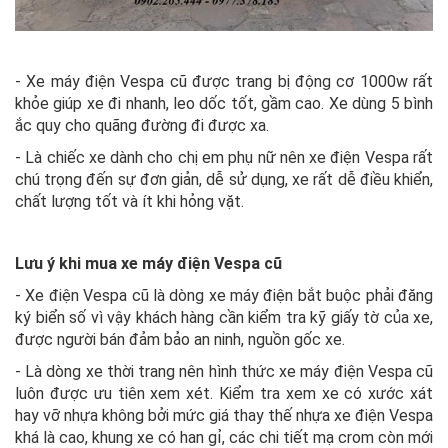
- Xe máy điện Vespa cũ được trang bị động cơ 1000w rất
khỏe giúp xe đi nhanh, leo dốc tốt, gầm cao. Xe dùng 5 bình
ắc quy cho quãng đường đi được xa.
- Là chiếc xe dành cho chị em phụ nữ nên xe điện Vespa rất
chú trọng đến sự đơn giản, dễ sử dụng, xe rất dễ điều khiển,
chất lượng tốt và ít khi hỏng vặt.
Lưu ý khi mua xe máy điện Vespa cũ
- Xe điện Vespa cũ là dòng xe máy điện bắt buộc phải đăng
ký biển số vì vậy khách hàng cần kiểm tra kỹ giấy tờ của xe,
được người bán đảm bảo an ninh, nguồn gốc xe.
- Là dòng xe thời trang nên hình thức xe máy điện Vespa cũ
luôn được ưu tiên xem xét. Kiểm tra xem xe có xước xát
hay vỡ nhựa không bởi mức giá thay thế nhựa xe điện Vespa
khá là cao, khung xe có han gỉ, các chi tiết mạ crom còn mới