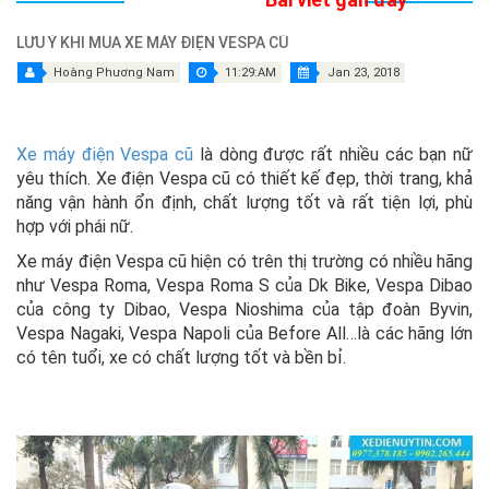
LƯU Ý KHI MUA XE MÁY ĐIỆN VESPA CŨ
Hoàng Phương Nam
11:29:AM
Jan 23, 2018
Xe máy điện Vespa cũ
là dòng được rất nhiều các bạn nữ
yêu thích. Xe điện Vespa cũ có thiết kế đẹp, thời trang, khả
năng vận hành ổn định, chất lượng tốt và rất tiện lợi, phù
hợp với phái nữ.
Xe máy điện Vespa cũ hiện có trên thị trường có nhiều hãng
như Vespa Roma, Vespa Roma S của Dk Bike, Vespa Dibao
của công ty Dibao, Vespa Nioshima của tập đoàn Byvin,
Vespa Nagaki, Vespa Napoli của Before All…là các hãng lớn
có tên tuổi, xe có chất lượng tốt và bền bỉ.